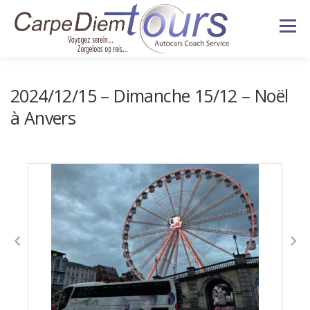
Aller
Menu
au
contenu
HISTORIQUE
NOS VOYAGES
2024/12/15 – Dimanche 15/12 – Noël
à Anvers
VÉHICULES
SERVICES
DEVIS & CONTACT