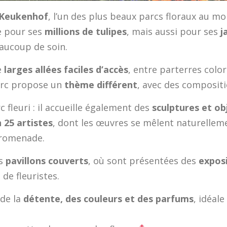
Keukenhof
, l’un des plus beaux parcs floraux au mo
re pour ses
millions de tulipes
, mais aussi pour ses
j
eaucoup de soin.
e
larges allées faciles d’accès
, entre parterres color
arc propose un
thème différent
, avec des compositi
fleuri : il accueille également des
sculptures et ob
 25 artistes
, dont les œuvres se mêlent naturellem
promenade.
rs
pavillons couverts
, où sont présentées des
exposi
 de fleuristes.
 de la
détente, des couleurs et des parfums
, idéal