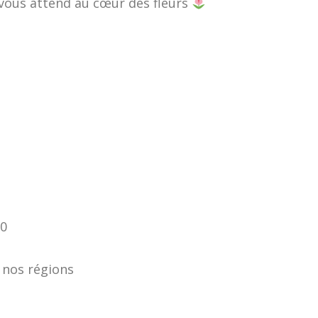
vous attend au cœur des fleurs
00
 nos régions