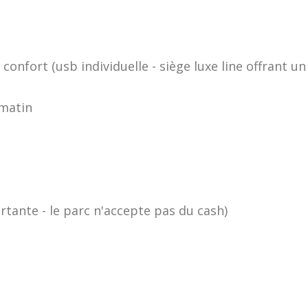
onfort (usb individuelle - siège luxe line offrant u
 matin
tante - le parc n'accepte pas du cash)
: