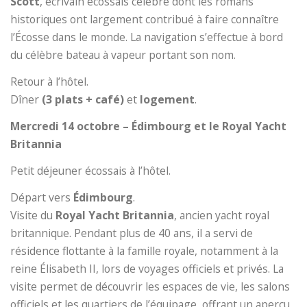
Scott
, écrivain écossais célèbre dont les romans
historiques ont largement contribué à faire connaître
l’Écosse dans le monde. La navigation s’effectue à bord
du célèbre bateau à vapeur portant son nom.
Retour à l’hôtel.
Dîner
(3 plats + café)
et
logement
.
Mercredi 14 octobre – Édimbourg et le Royal Yacht
Britannia
Petit déjeuner écossais à l’hôtel.
Départ vers
Édimbourg
.
Visite du
Royal Yacht Britannia
, ancien yacht royal
britannique. Pendant plus de 40 ans, il a servi de
résidence flottante à la famille royale, notamment à la
reine Élisabeth II, lors de voyages officiels et privés. La
visite permet de découvrir les espaces de vie, les salons
officiels et les quartiers de l’équipage, offrant un aperçu