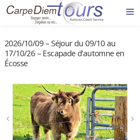
Aller
Menu
au
contenu
HISTORIQUE
NOS VOYAGES
2026/10/09 – Séjour du 09/10 au
17/10/26 – Escapade d’automne en
VÉHICULES
SERVICES
Écosse
DEVIS & CONTACT