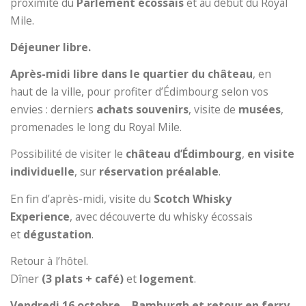
proximité du
Parlement écossais
et au début du Royal
Mile.
Déjeuner libre.
Après-midi libre dans le quartier du château
, en
haut de la ville, pour profiter d’Édimbourg selon vos
envies : derniers
achats souvenirs
, visite de
musées
,
promenades le long du Royal Mile.
Possibilité de visiter le
château d’Édimbourg
,
en visite
individuelle
, sur
réservation préalable
.
En fin d’après-midi, visite du
Scotch Whisky
Experience
, avec découverte du whisky écossais
et
dégustation
.
Retour à l’hôtel.
Dîner
(3 plats + café)
et
logement
.
Vendredi 16 octobre – Bamburgh et retour en ferry