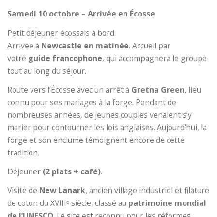
Samedi 10 octobre – Arrivée en Écosse
Petit déjeuner écossais à bord.
Arrivée à
Newcastle en matinée
. Accueil par
votre
guide francophone
, qui accompagnera le groupe
tout au long du séjour.
Route vers l’Écosse avec un arrêt à
Gretna Green
, lieu
connu pour ses mariages à la forge. Pendant de
nombreuses années, de jeunes couples venaient s’y
marier pour contourner les lois anglaises. Aujourd’hui, la
forge et son enclume témoignent encore de cette
tradition.
Déjeuner
(2 plats + café)
.
Visite de
New Lanark
, ancien village industriel et filature
de coton du XVIIIᵉ siècle, classé au
patrimoine mondial
de l’UNESCO
. Le site est reconnu pour les réformes