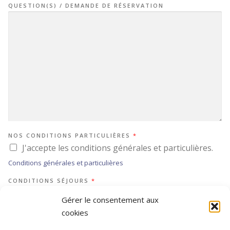
QUESTION(S) / DEMANDE DE RÉSERVATION
NOS CONDITIONS PARTICULIÈRES
*
J'accepte les conditions générales et particulières.
Conditions générales et particulières
CONDITIONS SÉJOURS
*
J'accepte les conditions séjours.
Gérer le consentement aux
Conditions générales de la Commission de Litiges Voyage
cookies
Formulaire d’information standard