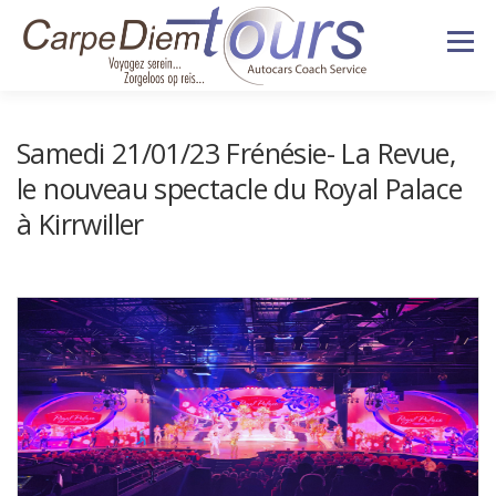
Aller
Menu
au
contenu
HISTORIQUE
NOS VOYAGES
Samedi 21/01/23 Frénésie- La Revue,
le nouveau spectacle du Royal Palace
VÉHICULES
SERVICES
à Kirrwiller
DEVIS & CONTACT