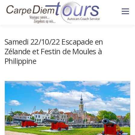
Aller
Menu
au
contenu
HISTORIQUE
NOS VOYAGES
Samedi 22/10/22 Escapade en
Zélande et Festin de Moules à
VÉHICULES
SERVICES
Philippine
DEVIS & CONTACT